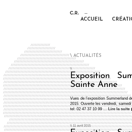
ACCUEIL
CRÉAT
\ ACTUALITÉS
\\
Exposition Su
Sainte Anne
Vues de l’exposition Summerland de
2015. Ouverte les vendredi, samedi 
tel: 02 47 37 10 99 …
Lire la suite
\\ 11 avril 2015