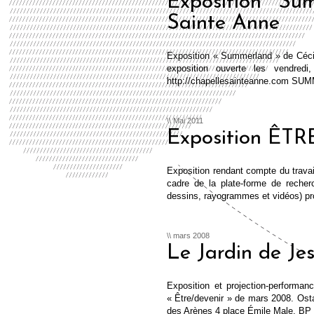
Exposition Su
Sainte Anne
Exposition « Summerland » de Cécil
exposition ouverte les vendr
http://chapellesainteanne.com 
\\ Mai 2011
Exposition ÊTR
Exposition rendant compte du travai
cadre de la plate-forme de recher
dessins, rayogrammes et vidéos) p
\\ mars 2008
Le Jardin de Je
Exposition et projection-performa
« Être/devenir » de mars 2008. Ost
des Arènes 4 place Émile Male, B