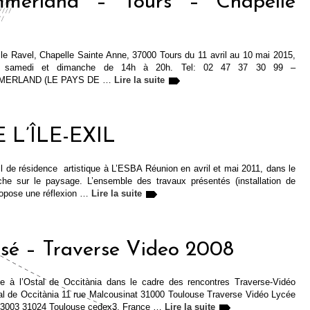
mmerland – Tours – Chapelle
e Ravel, Chapelle Sainte Anne, 37000 Tours du 11 avril au 10 mai 2015,
edi, samedi et dimanche de 14h à 20h. Tel: 02 47 37 30 99 –
SUMMERLAND (LE PAYS DE …
Lire la suite
E L’ÎLE-EXIL
l de résidence artistique à L’ESBA Réunion en avril et mai 2011, dans le
che sur le paysage. L’ensemble des travaux présentés (installation de
ropose une réflexion …
Lire la suite
ssé – Traverse Video 2008
nce à l’Ostal de Occitània dans le cadre des rencontres Traverse-Vidéo
al de Occitània 11 rue Malcousinat 31000 Toulouse Traverse Vidéo Lycée
P 3003 31024 Toulouse cedex3, France …
Lire la suite