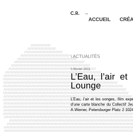
ACCUEIL
CRÉA
\ ACTUALITÉS
\\ février 2011
L’Eau, l’air et
Lounge
L’Eau, l’air et les songes, film ex
d’une carte blanche du Collectif J
A.Werner, Petersburger Platz 2 102